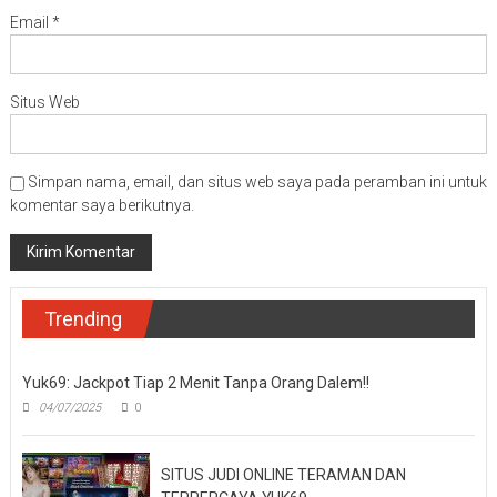
Email
*
Situs Web
Simpan nama, email, dan situs web saya pada peramban ini untuk
komentar saya berikutnya.
Trending
Yuk69: Jackpot Tiap 2 Menit Tanpa Orang Dalem!!
04/07/2025
0
SITUS JUDI ONLINE TERAMAN DAN