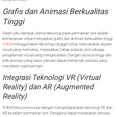
Grafis dan Animasi Berkualitas
Tinggi
Salah satu dampak utama teknologi pada permainan slot adalah
kemampuan untuk menyajikan grafis dan animasi berkualitas tinggi.
YUK69
menggunakan teknologi canggih untuk menciptakan desain
visual yang memukau, menjadikan setiap putaran slot sebagai
pengalaman visual yang mengesankan. Dengan resolusi tinggi dan
efek animasi yang halus, pemain dapat menikmati sensasi yang
mendalam saat bermain.
Integrasi Teknologi VR (Virtual
Reality) dan AR (Augmented
Reality)
YUK69 terus berinovasi dengan mengintegrasikan teknologi VR dan
AR ke dalam permainan slot. Pengguna dapat merasakan sensasi