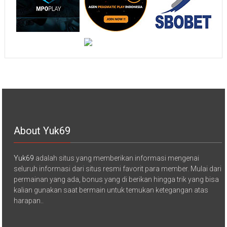
About Yuk69
Yuk69
adalah situs yang memberikan informasi mengenai
seluruh informasi dari situs resmi favorit para member. Mulai dari
permainan yang ada, bonus yang di berikan hingga trik yang bisa
kalian gunakan saat bermain untuk temukan ketegangan atas
harapan..