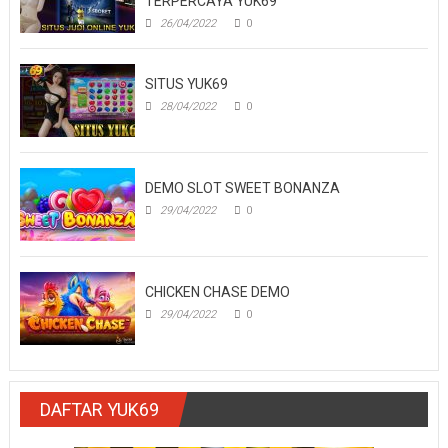
TERPERCAYA YUK69
26/04/2022
0
SITUS YUK69
28/04/2022
0
DEMO SLOT SWEET BONANZA
29/04/2022
0
CHICKEN CHASE DEMO
29/04/2022
0
DAFTAR YUK69