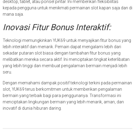
desktop, tablet, atau ponsel pintar. Ini memberikan fleksibilitas
kepada pengguna untuk menikmati permainan slot kapan saja dan di
mana saja.
Inovasi Fitur Bonus Interaktif:
Teknologi memungkinkan YUK69 untuk menyajikan fitur bonus yang
lebih interaktif dan menarik. Pemain dapat mengalami lebih dari
sekadar putaran slot biasa dengan tambahan fitur bonus yang
melibatkan mereka secara aktif. Ini menciptakan tingkat keterlibatan
yang lebih tinggi dan membuat pengalaman bermain menjadi lebih
seru.
Dengan memahami dampak positif teknologi terkini pada permainan
slot, YUK69 terus berkomitmen untuk memberikan pengalaman
bermain yang terbaik bagi para penggunanya. Transformasi ini
menciptakan lingkungan bermain yang lebih menarik, aman, dan
inovatif di dunia hiburan daring.