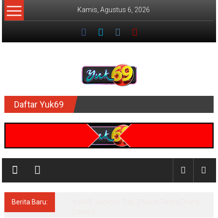
Lompat
Kamis, Agustus 6, 2026
ke
konten
YUK69
Daftar Yuk69
Agen
Resmi
MPOPLAY
Terpercaya
Situs
Berita Baru:
Yuk69: Mengikuti Transisi Teknologi yang
permainan
Pesat!