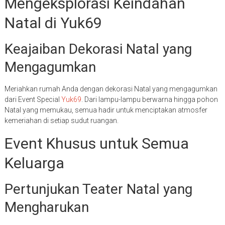
Mengeksplorasi Keindahan
Natal di Yuk69
Keajaiban Dekorasi Natal yang
Mengagumkan
Meriahkan rumah Anda dengan dekorasi Natal yang mengagumkan
dari Event Special
Yuk69
. Dari lampu-lampu berwarna hingga pohon
Natal yang memukau, semua hadir untuk menciptakan atmosfer
kemeriahan di setiap sudut ruangan.
Event Khusus untuk Semua
Keluarga
Pertunjukan Teater Natal yang
Mengharukan