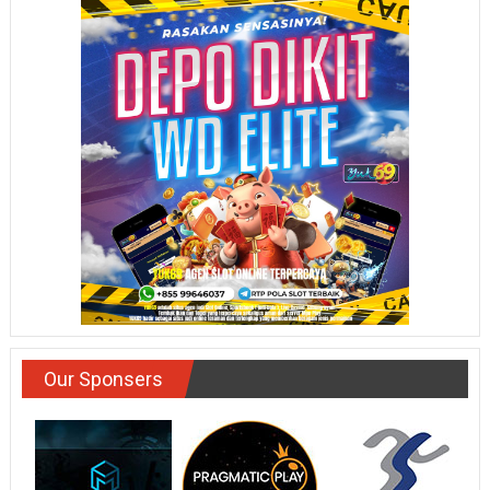
Our Sponsers