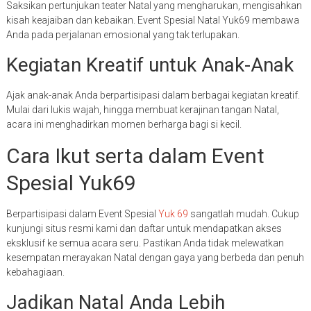
Saksikan pertunjukan teater Natal yang mengharukan, mengisahkan
kisah keajaiban dan kebaikan. Event Spesial Natal Yuk69 membawa
Anda pada perjalanan emosional yang tak terlupakan.
Kegiatan Kreatif untuk Anak-Anak
Ajak anak-anak Anda berpartisipasi dalam berbagai kegiatan kreatif.
Mulai dari lukis wajah, hingga membuat kerajinan tangan Natal,
acara ini menghadirkan momen berharga bagi si kecil.
Cara Ikut serta dalam Event
Spesial Yuk69
Berpartisipasi dalam Event Spesial
Yuk 69
sangatlah mudah. Cukup
kunjungi situs resmi kami dan daftar untuk mendapatkan akses
eksklusif ke semua acara seru. Pastikan Anda tidak melewatkan
kesempatan merayakan Natal dengan gaya yang berbeda dan penuh
kebahagiaan.
Jadikan Natal Anda Lebih