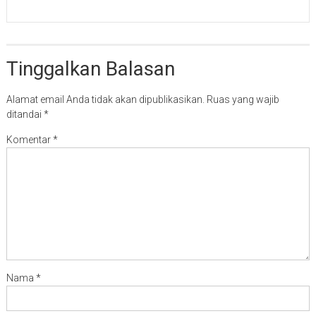
Tinggalkan Balasan
Alamat email Anda tidak akan dipublikasikan.
Ruas yang wajib
ditandai
*
Komentar
*
Nama
*