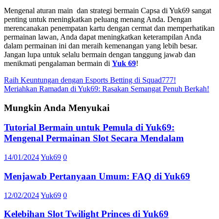
Mengenal aturan main dan strategi bermain Capsa di Yuk69 sangat
penting untuk meningkatkan peluang menang Anda. Dengan
merencanakan penempatan kartu dengan cermat dan memperhatikan
permainan lawan, Anda dapat meningkatkan keterampilan Anda
dalam permainan ini dan meraih kemenangan yang lebih besar.
Jangan lupa untuk selalu bermain dengan tanggung jawab dan
menikmati pengalaman bermain di
Yuk 69
!
Navigasi
Raih Keuntungan dengan Esports Betting di Squad777!
Meriahkan Ramadan di Yuk69: Rasakan Semangat Penuh Berkah!
pos
Mungkin Anda Menyukai
Tutorial Bermain untuk Pemula di Yuk69:
Mengenal Permainan Slot Secara Mendalam
14/01/2024
Yuk69
0
Menjawab Pertanyaan Umum: FAQ di Yuk69
12/02/2024
Yuk69
0
Kelebihan Slot Twilight Princes di Yuk69