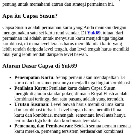
penting untuk memahami aturan dan strategi permainan ini.
Apa itu Capsa Susun?
Capsa Susun adalah permainan kartu yang Anda mainkan dengan
menggunakan satu set kartu remi standar. Di
Yuk69
, tujuan dari
permainan ini adalah untuk menyusun kartu menjadi tiga tingkat
kombinasi, di mana level teratas harus memiliki nilai kartu yang
lebih rendah daripada level tengah, dan level tengah harus memiliki
nilai yang lebih rendah daripada level bawah.
Aturan Dasar Capsa di Yuk69
Penempatan Kartu
: Setiap pemain akan mendapatkan 13
kartu dan harus menyusunnya menjadi tiga tingkat kombinasi.
Penilaian Kartu
: Penilaian kartu dalam Capsa Susun
mengikuti aturan standar poker, di mana Royal Flush adalah
kombinasi tertinggi dan satu pasang adalah yang terendah.
Urutan Susunan
: Level bawah harus memiliki lima kartu
dan kombinasi terbaik. Level tengah harus memiliki lima
kartu dan kombinasi menengah, sementara level atas hanya
terdiri dari tiga kartu dan kombinasi terendah.
Pemenang dan Pembayaran
: Setelah semua pemain menata
kartu mereka, pemenang tersistem berdasarkan kombinasi