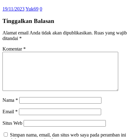
19/11/2023
Yuk69
0
Tinggalkan Balasan
Alamat email Anda tidak akan dipublikasikan.
Ruas yang wajib
ditandai
*
Komentar
*
Nama
*
Email
*
Situs Web
Simpan nama, email, dan situs web saya pada peramban ini