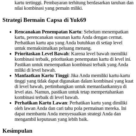
kartu tertinggi. Pembayaran terhitung berdasarkan taruhan dan
nilai kombinasi yang pemain miliki.
Strategi Bermain Capsa di Yuk69
Rencanakan Penempatan Kartu
: Sebelum menempatkan
kartu, perencanakan susunan kartu Anda dengan cermat.
Perhatikan kartu apa yang Anda butuhkan di setiap level
untuk memaksimalkan peluang menang.
Prioritaskan Level Bawah
: Karena level bawah memiliki
kombinasi terbaik, prioritaskan penempatan kartu di level ini.
Pastikan untuk menempatkan kombinasi terbaik yang Anda
miliki di level bawah.
Manfaatkan Kartu Tinggi
: Jika Anda memiliki kartu-kartu
tinggi yang tidak dapat digunakan dalam kombinasi yang kuat
di level bawah, pertimbangkan untuk memanfaatkannya di
level atas. Namun, pastikan untuk tetap mempertahankan
kombinasi terbaik di level bawah.
Perhatikan Kartu Lawan
: Perhatikan kartu yang dimiliki
oleh lawan Anda dan cari tahu pola permainan mereka. Ini
dapat membantu Anda menyesuaikan strategi Anda dan
mengambil keputusan yang lebih baik.
Kesimpulan