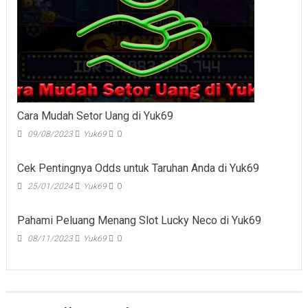
Cara Mudah Setor Uang di Yuk69
09/08/2023
Yuk69
0
Cek Pentingnya Odds untuk Taruhan Anda di Yuk69
25/01/2024
Yuk69
0
Pahami Peluang Menang Slot Lucky Neco di Yuk69
08/11/2023
Yuk69
0