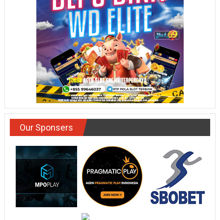
Our Sponsers