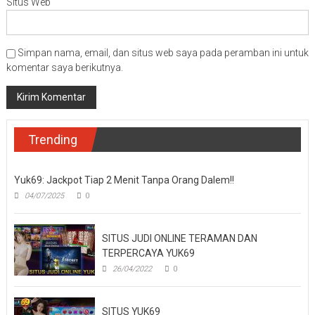
Situs Web
Simpan nama, email, dan situs web saya pada peramban ini untuk
komentar saya berikutnya.
Trending
Yuk69: Jackpot Tiap 2 Menit Tanpa Orang Dalem!!
04/07/2025
0
SITUS JUDI ONLINE TERAMAN DAN
TERPERCAYA YUK69
26/04/2022
0
SITUS YUK69