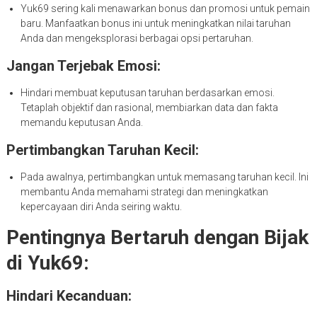
Yuk69 sering kali menawarkan bonus dan promosi untuk pemain
baru. Manfaatkan bonus ini untuk meningkatkan nilai taruhan
Anda dan mengeksplorasi berbagai opsi pertaruhan.
Jangan Terjebak Emosi:
Hindari membuat keputusan taruhan berdasarkan emosi.
Tetaplah objektif dan rasional, membiarkan data dan fakta
memandu keputusan Anda.
Pertimbangkan Taruhan Kecil:
Pada awalnya, pertimbangkan untuk memasang taruhan kecil. Ini
membantu Anda memahami strategi dan meningkatkan
kepercayaan diri Anda seiring waktu.
Pentingnya Bertaruh dengan Bijak
di Yuk69:
Hindari Kecanduan: