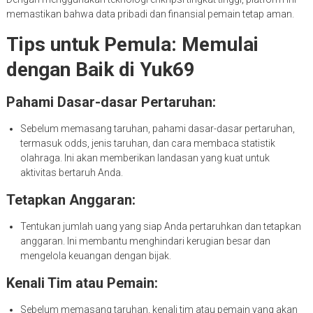
memastikan bahwa data pribadi dan finansial pemain tetap aman.
Tips untuk Pemula: Memulai
dengan Baik di Yuk69
Pahami Dasar-dasar Pertaruhan:
Sebelum memasang taruhan, pahami dasar-dasar pertaruhan,
termasuk odds, jenis taruhan, dan cara membaca statistik
olahraga. Ini akan memberikan landasan yang kuat untuk
aktivitas bertaruh Anda.
Tetapkan Anggaran:
Tentukan jumlah uang yang siap Anda pertaruhkan dan tetapkan
anggaran. Ini membantu menghindari kerugian besar dan
mengelola keuangan dengan bijak.
Kenali Tim atau Pemain:
Sebelum memasang taruhan, kenali tim atau pemain yang akan