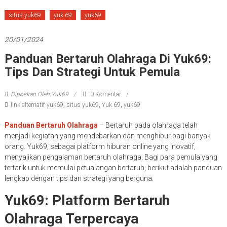
slot
teraman,
situs yuk69
yuk 69
yuk69
terlengkap,
terpercaya,
20/01/2024
terbaik,
Panduan Bertaruh Olahraga Di Yuk69:
termurah
Tips Dan Strategi Untuk Pemula
dan
paling
Diposkan Oleh:Yuk69
0 Komentar
gacor
link alternatif yuk69
,
situs yuk69
,
Yuk 69
,
yuk69
dari
server
Panduan Bertaruh Olahraga
– Bertaruh pada olahraga telah
menjadi kegiatan yang mendebarkan dan menghibur bagi banyak
Indonesia
orang. Yuk69, sebagai platform hiburan online yang inovatif,
menyajikan pengalaman bertaruh olahraga. Bagi para pemula yang
tertarik untuk memulai petualangan bertaruh, berikut adalah panduan
lengkap dengan tips dan strategi yang berguna.
Yuk69: Platform Bertaruh
Olahraga Terpercaya