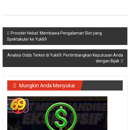
Navigasi
Provider Hebat: Membawa Pengalaman Slot yang
Spektakuler ke Yuk69
pos
Analisis Odds Terkini di Yuk69: Pertimbangkan Keputusan Anda
dengan Bijak
Mungkin Anda Menyukai