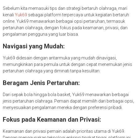
Sebelum kita memasuki tips dan strategi bertaruh olahraga, mari
kenali
Yuk69
sebagai platform terpercaya untuk kegiatan bertaruh
online. Yuk69 menawarkan berbagai opsi pertaruhan, termasuk
pertaruhan olahraga, dengan fokus pada keamanan, privasi, dan
pengalaman pengguna yang luar biasa.
Navigasi yang Mudah:
Yuk69 didesain dengan antarmuka yang mudah dinavigasi,
memungkinkan para pemula untuk dengan cepat menemukan jenis
pertaruhan olahraga yang diminati tanpa kesulitan.
Beragam Jenis Pertaruhan:
Dari sepak bola hingga bola basket, Yuk69 menawarkan berbagai
jenis pertaruhan olahraga. Pemain dapat memilih dari berbagai opsi,
menyesuaikan pengalaman mereka dengan preferensi pribadi.
Fokus pada Keamanan dan Privasi:
Keamanan dan privasi pemain adalah prioritas utama di Yuk69.
Dengan menggunakan teknologi enkripsi tingkat tinggi, platform ini