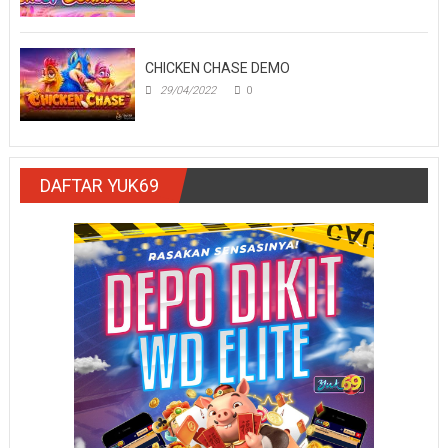
CHICKEN CHASE DEMO
29/04/2022
0
DAFTAR YUK69