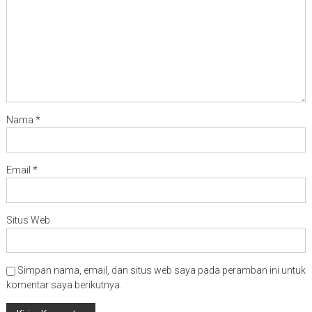
Nama
*
Email
*
Situs Web
Simpan nama, email, dan situs web saya pada peramban ini untuk
komentar saya berikutnya.