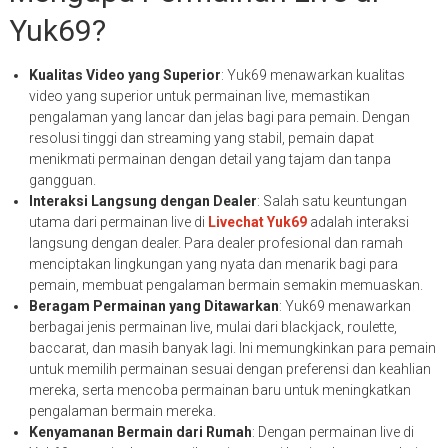
Yuk69?
Kualitas Video yang Superior
: Yuk69 menawarkan kualitas
video yang superior untuk permainan live, memastikan
pengalaman yang lancar dan jelas bagi para pemain. Dengan
resolusi tinggi dan streaming yang stabil, pemain dapat
menikmati permainan dengan detail yang tajam dan tanpa
gangguan.
Interaksi Langsung dengan Dealer
: Salah satu keuntungan
utama dari permainan live di
Livechat Yuk69
adalah interaksi
langsung dengan dealer. Para dealer profesional dan ramah
menciptakan lingkungan yang nyata dan menarik bagi para
pemain, membuat pengalaman bermain semakin memuaskan.
Beragam Permainan yang Ditawarkan
: Yuk69 menawarkan
berbagai jenis permainan live, mulai dari blackjack, roulette,
baccarat, dan masih banyak lagi. Ini memungkinkan para pemain
untuk memilih permainan sesuai dengan preferensi dan keahlian
mereka, serta mencoba permainan baru untuk meningkatkan
pengalaman bermain mereka.
Kenyamanan Bermain dari Rumah
: Dengan permainan live di