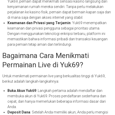
Yuk69, pemain dapat menikmati sensasi kasino langsung dari
kenyamanan rumah mereka sendiri. Tanpa perlu melakukan
perjalanan ke kasino fisik, pemain dapat bermain kapan saja dan
di mana saja dengan akses internet yang stabil.
Keamanan dan Privasi yang Terjamin
: Yuk69 menempatkan
keamanan dan privasi pengguna sebagai prioritas utama.
Dengan menggunakan teknologi enkripsi terbaru, platform ini
memastikan bahwa informasi pribadi dan transaksi keuangan
para pemain tetap aman dan terlindungi.
Bagaimana Cara Menikmati
Permainan Live di Yuk69?
Untuk menikmati permainan live yang berkualitas tinggi di Yuk69,
berikut adalah langkah-langkahnya:
Buka Akun Yuk69
: Langkah pertama adalah mendaftar dan
membuka akun di Yuk69. Proses pendaftaran sederhana dan
cepat, dan hanya memerlukan beberapa informasi dasar dari
Anda.
Deposit Dana
: Setelah Anda memiliki akun, Anda perlu mengisi