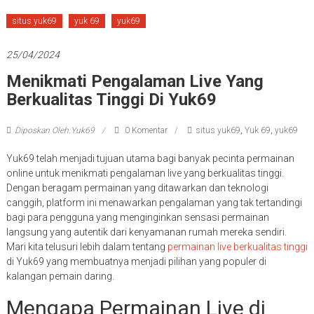
slot
teraman,
situs yuk69
yuk 69
yuk69
terlengkap,
terpercaya,
25/04/2024
terbaik,
Menikmati Pengalaman Live Yang
termurah
Berkualitas Tinggi Di Yuk69
dan
paling
Diposkan Oleh:Yuk69
0 Komentar
situs yuk69
,
Yuk 69
,
yuk69
gacor
dari
Yuk69 telah menjadi tujuan utama bagi banyak pecinta permainan
server
online untuk menikmati pengalaman live yang berkualitas tinggi.
Dengan beragam permainan yang ditawarkan dan teknologi
Indonesia
canggih, platform ini menawarkan pengalaman yang tak tertandingi
bagi para pengguna yang menginginkan sensasi permainan
langsung yang autentik dari kenyamanan rumah mereka sendiri.
Mari kita telusuri lebih dalam tentang
permainan live berkualitas tinggi
di Yuk69 yang membuatnya menjadi pilihan yang populer di
kalangan pemain daring.
Mengapa Permainan Live di