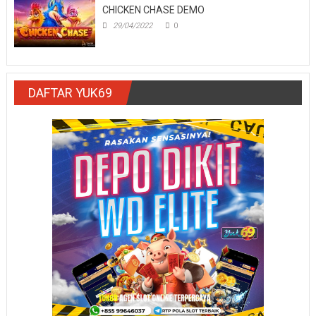
CHICKEN CHASE DEMO
29/04/2022
0
DAFTAR YUK69