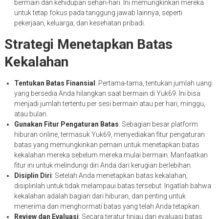
bermain dan kehidupan sehari-hari. Ini memungkinkan mereka
untuk tetap fokus pada tanggung jawab lainnya, seperti
pekerjaan, keluarga, dan kesehatan pribadi.
Strategi Menetapkan Batas
Kekalahan
Tentukan Batas Finansial
: Pertama-tama, tentukan jumlah uang
yang bersedia Anda hilangkan saat bermain di Yuk69. Ini bisa
menjadi jumlah tertentu per sesi bermain atau per hari, minggu,
atau bulan.
Gunakan Fitur Pengaturan Batas
: Sebagian besar platform
hiburan online, termasuk Yuk69, menyediakan fitur pengaturan
batas yang memungkinkan pemain untuk menetapkan batas
kekalahan mereka sebelum mereka mulai bermain. Manfaatkan
fitur ini untuk melindungi diri Anda dari kerugian berlebihan.
Disiplin Diri
: Setelah Anda menetapkan batas kekalahan,
disiplinlah untuk tidak melampaui batas tersebut. Ingatlah bahwa
kekalahan adalah bagian dari hiburan, dan penting untuk
menerima dan menghormati batas yang telah Anda tetapkan.
Review dan Evaluasi
: Secara teratur tinjau dan evaluasi batas