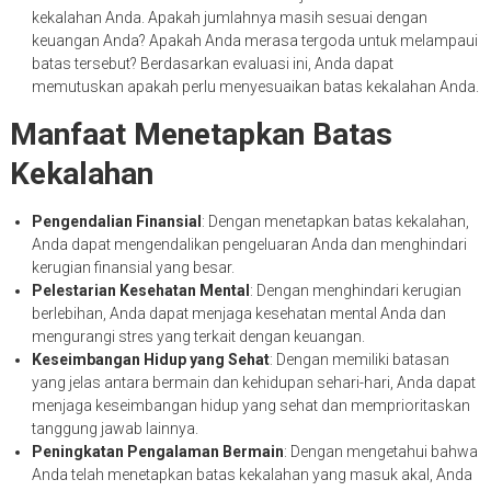
kekalahan Anda. Apakah jumlahnya masih sesuai dengan
keuangan Anda? Apakah Anda merasa tergoda untuk melampaui
batas tersebut? Berdasarkan evaluasi ini, Anda dapat
memutuskan apakah perlu menyesuaikan batas kekalahan Anda.
Manfaat Menetapkan Batas
Kekalahan
Pengendalian Finansial
: Dengan menetapkan batas kekalahan,
Anda dapat mengendalikan pengeluaran Anda dan menghindari
kerugian finansial yang besar.
Pelestarian Kesehatan Mental
: Dengan menghindari kerugian
berlebihan, Anda dapat menjaga kesehatan mental Anda dan
mengurangi stres yang terkait dengan keuangan.
Keseimbangan Hidup yang Sehat
: Dengan memiliki batasan
yang jelas antara bermain dan kehidupan sehari-hari, Anda dapat
menjaga keseimbangan hidup yang sehat dan memprioritaskan
tanggung jawab lainnya.
Peningkatan Pengalaman Bermain
: Dengan mengetahui bahwa
Anda telah menetapkan batas kekalahan yang masuk akal, Anda