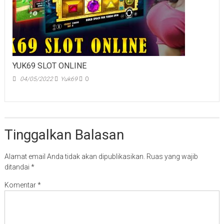
YUK69 SLOT ONLINE
04/05/2022
Yuk69
0
Tinggalkan Balasan
Alamat email Anda tidak akan dipublikasikan.
Ruas yang wajib
ditandai
*
Komentar
*