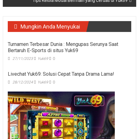
Tips Kelola Modal Bermain yang Cerdas di Yuk69
Mungkin Anda Menyukai
Turnamen Terbesar Dunia : Mengupas Serunya Saat
Bertaruh E-Sports di situs Yuk69
27/11/2023
Yuk69
0
Livechat Yuk69: Solusi Cepat Tanpa Drama Lama!
28/12/2024
Yuk69
0