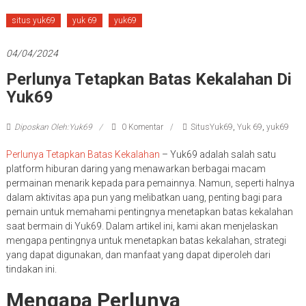
slot
teraman,
situs yuk69
yuk 69
yuk69
terlengkap,
terpercaya,
04/04/2024
terbaik,
Perlunya Tetapkan Batas Kekalahan Di
termurah
Yuk69
dan
paling
Diposkan Oleh:Yuk69
0 Komentar
SitusYuk69
,
Yuk 69
,
yuk69
gacor
dari
Perlunya Tetapkan Batas Kekalahan
– Yuk69 adalah salah satu
server
platform hiburan daring yang menawarkan berbagai macam
permainan menarik kepada para pemainnya. Namun, seperti halnya
Indonesia
dalam aktivitas apa pun yang melibatkan uang, penting bagi para
pemain untuk memahami pentingnya menetapkan batas kekalahan
saat bermain di Yuk69. Dalam artikel ini, kami akan menjelaskan
mengapa pentingnya untuk menetapkan batas kekalahan, strategi
yang dapat digunakan, dan manfaat yang dapat diperoleh dari
tindakan ini.
Mengapa Perlunya