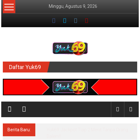
Lompat
Minggu, Agustus 9, 2026
ke
konten
YUK69
Daftar Yuk69
Agen
Resmi
MPOPLAY
Terpercaya
Situs
Berita Baru:
Yuk69: Mengikuti Transisi Teknologi yang
permainan
Pesat!