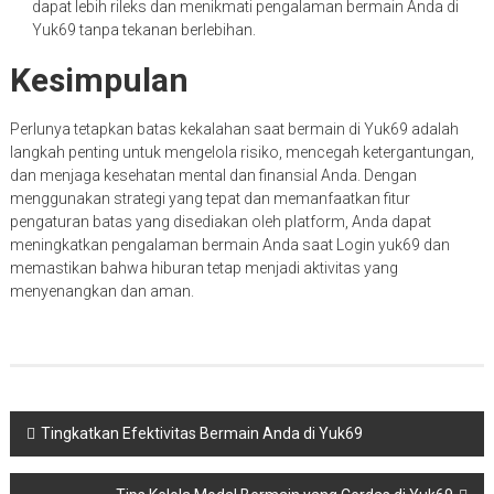
dapat lebih rileks dan menikmati pengalaman bermain Anda di
Yuk69 tanpa tekanan berlebihan.
Kesimpulan
Perlunya tetapkan batas kekalahan saat bermain di Yuk69 adalah
langkah penting untuk mengelola risiko, mencegah ketergantungan,
dan menjaga kesehatan mental dan finansial Anda. Dengan
menggunakan strategi yang tepat dan memanfaatkan fitur
pengaturan batas yang disediakan oleh platform, Anda dapat
meningkatkan pengalaman bermain Anda saat Login yuk69 dan
memastikan bahwa hiburan tetap menjadi aktivitas yang
menyenangkan dan aman.
Navigasi
Tingkatkan Efektivitas Bermain Anda di Yuk69
pos