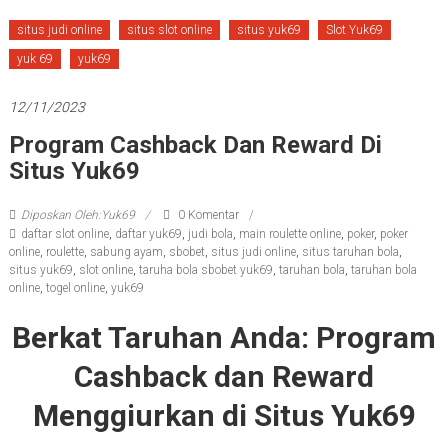
slot
teraman,
situs judi online
situs slot online
situs yuk69
Slot Yuk69
terlengkap,
yuk 69
yuk69
terpercaya,
terbaik,
12/11/2023
termurah
Program Cashback Dan Reward Di
dan
Situs Yuk69
paling
gacor
Diposkan Oleh:Yuk69
0 Komentar
dari
daftar slot online
,
daftar yuk69
,
judi bola
,
main roulette online
,
poker
,
poker
server
online
,
roulette
,
sabung ayam
,
sbobet
,
situs judi online
,
situs taruhan bola
,
Indonesia
situs yuk69
,
slot online
,
taruha bola sbobet yuk69
,
taruhan bola
,
taruhan bola
online
,
togel online
,
yuk69
Berkat Taruhan Anda: Program
Cashback dan Reward
Menggiurkan di Situs Yuk69