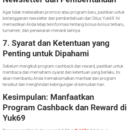
Agar tidak melewatkan promosi atau program baru, pastikan untuk
berlangganan newsletter dan pemberitahuan dari Situs Yuk69. Ini
memastikan Anda tetap terinformasi tentang bonus-bonus terbaru,
turnamen, dan penawaran menarik lainnya.
7. Syarat dan Ketentuan yang
Penting untuk Dipahami
Sebelum mengikuti program cashback dan reward, pastikan untuk
membaca dan memahami syarat dan ketentuan yang berlaku. Ini
akan membantu Anda memaksimalkan manfaat dari program
tersebut dan menghindari kebingungan di kemudian hari.
Kesimpulan: Manfaatkan
Program Cashback dan Reward di
Yuk69