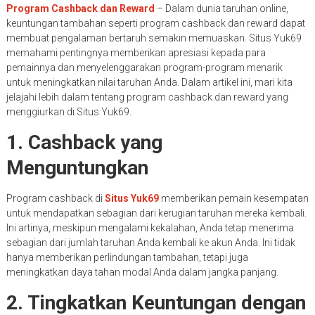
Program Cashback dan Reward
– Dalam dunia taruhan online,
keuntungan tambahan seperti program cashback dan reward dapat
membuat pengalaman bertaruh semakin memuaskan. Situs Yuk69
memahami pentingnya memberikan apresiasi kepada para
pemainnya dan menyelenggarakan program-program menarik
untuk meningkatkan nilai taruhan Anda. Dalam artikel ini, mari kita
jelajahi lebih dalam tentang program cashback dan reward yang
menggiurkan di Situs Yuk69.
1. Cashback yang
Menguntungkan
Program cashback di
Situs Yuk69
memberikan pemain kesempatan
untuk mendapatkan sebagian dari kerugian taruhan mereka kembali.
Ini artinya, meskipun mengalami kekalahan, Anda tetap menerima
sebagian dari jumlah taruhan Anda kembali ke akun Anda. Ini tidak
hanya memberikan perlindungan tambahan, tetapi juga
meningkatkan daya tahan modal Anda dalam jangka panjang.
2. Tingkatkan Keuntungan dengan