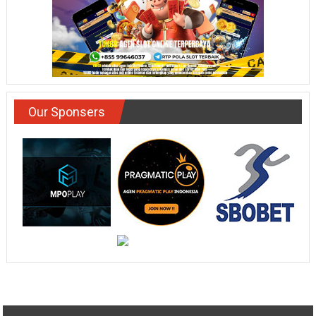
Our Sponsers