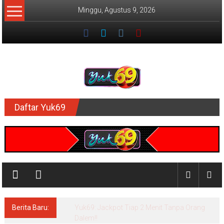
Lompat
Minggu, Agustus 9, 2026
ke
konten
YUK69
Daftar Yuk69
Agen
Resmi
MPOPLAY
Terpercaya
Situs
Berita Baru:
Yuk69: Mengikuti Transisi Teknologi yang
permainan
Pesat!