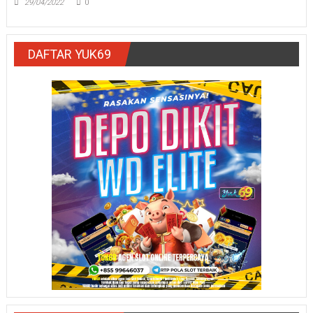
29/04/2022
0
DAFTAR YUK69