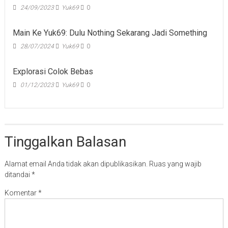
24/09/2023
Yuk69
0
Main Ke Yuk69: Dulu Nothing Sekarang Jadi Something
28/07/2024
Yuk69
0
Explorasi Colok Bebas
01/12/2023
Yuk69
0
Tinggalkan Balasan
Alamat email Anda tidak akan dipublikasikan.
Ruas yang wajib
ditandai
*
Komentar
*