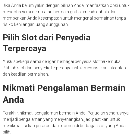
Jika Anda belum yakin dengan pilihan Anda, manfaatkan opsi untuk
mencoba versi demo atau bermain gratis terlebih dahulu. Ini
memberikan Anda kesempatan untuk mengenal permainan tanpa
risiko kehilangan uang sungguhan.
Pilih Slot dari Penyedia
Terpercaya
Yuk69 bekerja sama dengan berbagai penyedia slot terkemuka.
Pilihlah slot dari penyedia terpercaya untuk memastikan integritas
dan keadilan permainan.
Nikmati Pengalaman Bermain
Anda
Terakhir, nikmati pengalaman bermain Anda. Perjudian seharusnya
menjadi pengalaman yang menyenangkan, jadi pastikan untuk
menikmati setiap putaran dan momen di berbagai slot yang Anda
pilih.