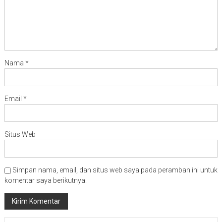
Nama
*
Email
*
Situs Web
Simpan nama, email, dan situs web saya pada peramban ini untuk
komentar saya berikutnya.