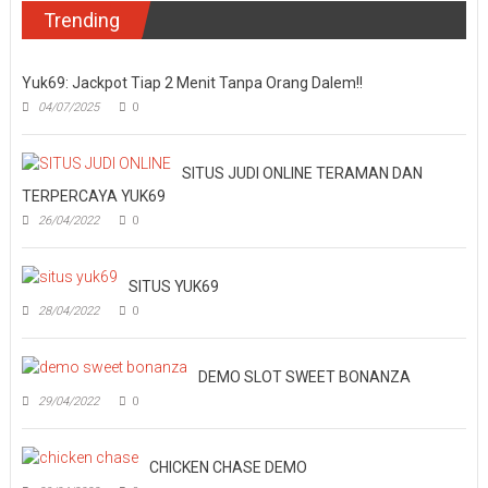
Trending
Yuk69: Jackpot Tiap 2 Menit Tanpa Orang Dalem!!
04/07/2025
0
SITUS JUDI ONLINE TERAMAN DAN
TERPERCAYA YUK69
26/04/2022
0
SITUS YUK69
28/04/2022
0
DEMO SLOT SWEET BONANZA
29/04/2022
0
CHICKEN CHASE DEMO