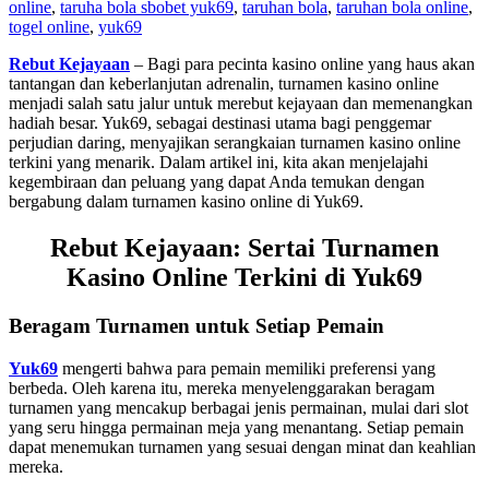
online
,
taruha bola sbobet yuk69
,
taruhan bola
,
taruhan bola online
,
togel online
,
yuk69
Rebut Kejayaan
– Bagi para pecinta kasino online yang haus akan
tantangan dan keberlanjutan adrenalin, turnamen kasino online
menjadi salah satu jalur untuk merebut kejayaan dan memenangkan
hadiah besar. Yuk69, sebagai destinasi utama bagi penggemar
perjudian daring, menyajikan serangkaian turnamen kasino online
terkini yang menarik. Dalam artikel ini, kita akan menjelajahi
kegembiraan dan peluang yang dapat Anda temukan dengan
bergabung dalam turnamen kasino online di Yuk69.
Rebut Kejayaan: Sertai Turnamen
Kasino Online Terkini di Yuk69
Beragam Turnamen untuk Setiap Pemain
Yuk69
mengerti bahwa para pemain memiliki preferensi yang
berbeda. Oleh karena itu, mereka menyelenggarakan beragam
turnamen yang mencakup berbagai jenis permainan, mulai dari slot
yang seru hingga permainan meja yang menantang. Setiap pemain
dapat menemukan turnamen yang sesuai dengan minat dan keahlian
mereka.