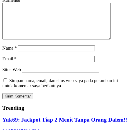
Komentar
*
Nama
*
Email
*
Situs Web
Simpan nama, email, dan situs web saya pada peramban ini
untuk komentar saya berikutnya.
Trending
Yuk69: Jackpot Tiap 2 Menit Tanpa Orang Dalem!!