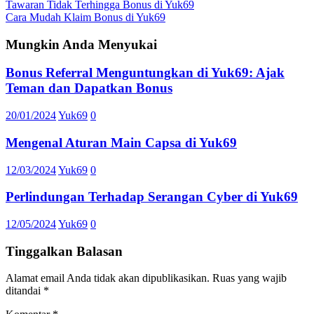
Navigasi
Tawaran Tidak Terhingga Bonus di Yuk69
Cara Mudah Klaim Bonus di Yuk69
pos
Mungkin Anda Menyukai
Bonus Referral Menguntungkan di Yuk69: Ajak
Teman dan Dapatkan Bonus
20/01/2024
Yuk69
0
Mengenal Aturan Main Capsa di Yuk69
12/03/2024
Yuk69
0
Perlindungan Terhadap Serangan Cyber di Yuk69
12/05/2024
Yuk69
0
Tinggalkan Balasan
Alamat email Anda tidak akan dipublikasikan.
Ruas yang wajib
ditandai
*