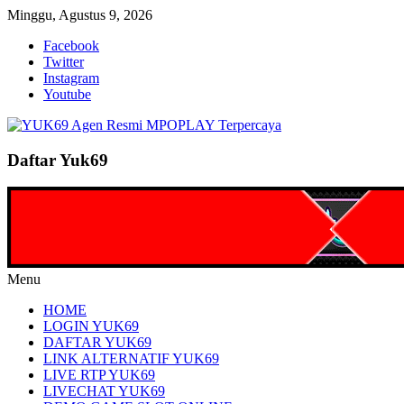
Lompat
Minggu, Agustus 9, 2026
ke
Facebook
konten
Twitter
Instagram
Youtube
YUK69
Daftar Yuk69
Agen
Resmi
MPOPLAY
Terpercaya
Situs
Menu
permainan
slot
HOME
teraman,
LOGIN YUK69
terlengkap,
DAFTAR YUK69
terpercaya,
LINK ALTERNATIF YUK69
terbaik,
LIVE RTP YUK69
termurah
LIVECHAT YUK69
dan