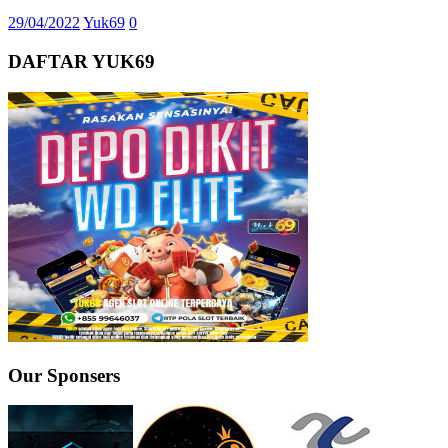
29/04/2022
Yuk69
0
DAFTAR YUK69
Our Sponsers