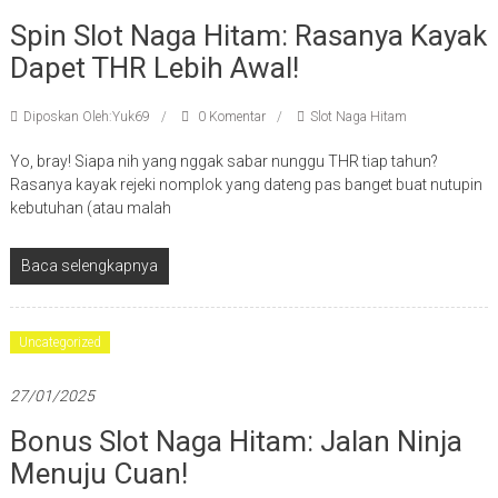
Spin Slot Naga Hitam: Rasanya Kayak
Dapet THR Lebih Awal!
Diposkan Oleh:Yuk69
0 Komentar
Slot Naga Hitam
Yo, bray! Siapa nih yang nggak sabar nunggu THR tiap tahun?
Rasanya kayak rejeki nomplok yang dateng pas banget buat nutupin
kebutuhan (atau malah
Baca selengkapnya
Uncategorized
27/01/2025
Bonus Slot Naga Hitam: Jalan Ninja
Menuju Cuan!