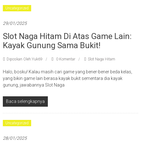
Uncategorized
29/01/2025
Slot Naga Hitam Di Atas Game Lain:
Kayak Gunung Sama Bukit!
Diposkan Oleh:Yuk69
0 Komentar
Slot Naga Hitam
Halo, bosku! Kalau masih cari game yang bener-bener beda kelas,
yang bikin game lain berasa kayak bukit sementara dia kayak
gunung, jawabannya Slot Naga
Baca selengkapnya
Uncategorized
28/01/2025