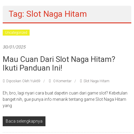
slot
teraman,
Tag: Slot Naga Hitam
terlengkap,
terpercaya,
terbaik,
Uncategorized
termurah
dan
30/01/2025
paling
Mau Cuan Dari Slot Naga Hitam?
gacor
Ikuti Panduan Ini!
dari
server
Indonesia
Diposkan Oleh:Yuk69
0 Komentar
Slot Naga Hitam
Eh, bro, lagi nyari cara buat dapetin cuan dari game slot? Kebetulan
banget nih, gue punya info menarik tentang game Slot Naga Hitam
yang
Baca selengkapnya