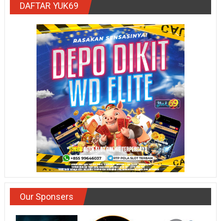
DAFTAR YUK69
Our Sponsers