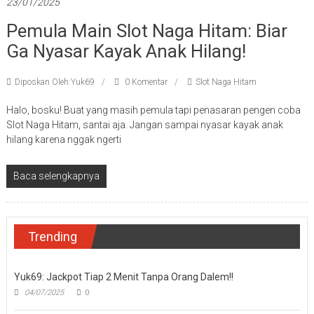
23/01/2025
Pemula Main Slot Naga Hitam: Biar
Ga Nyasar Kayak Anak Hilang!
Diposkan Oleh:Yuk69
0 Komentar
Slot Naga Hitam
Halo, bosku! Buat yang masih pemula tapi penasaran pengen coba
Slot Naga Hitam, santai aja. Jangan sampai nyasar kayak anak
hilang karena nggak ngerti
Baca selengkapnya
Trending
Yuk69: Jackpot Tiap 2 Menit Tanpa Orang Dalem!!
04/07/2025
0