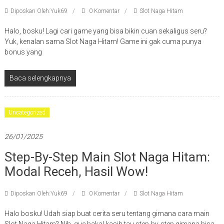
Diposkan Oleh:Yuk69
0 Komentar
Slot Naga Hitam
Halo, bosku! Lagi cari game yang bisa bikin cuan sekaligus seru?
Yuk, kenalan sama Slot Naga Hitam! Game ini gak cuma punya
bonus yang
Baca selengkapnya
Uncategorized
26/01/2025
Step-By-Step Main Slot Naga Hitam:
Modal Receh, Hasil Wow!
Diposkan Oleh:Yuk69
0 Komentar
Slot Naga Hitam
Halo bosku! Udah siap buat cerita seru tentang gimana cara main