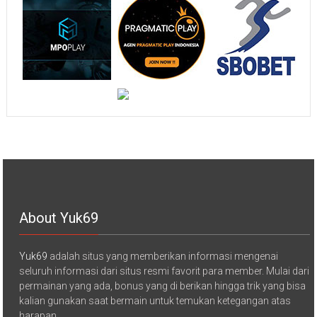
About Yuk69
Yuk69
adalah situs yang memberikan informasi mengenai
seluruh informasi dari situs resmi favorit para member. Mulai dari
permainan yang ada, bonus yang di berikan hingga trik yang bisa
kalian gunakan saat bermain untuk temukan ketegangan atas
harapan..