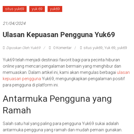
slot
teraman,
situs yuk69
yuk 69
yuk69
terlengkap,
terpercaya,
21/04/2024
terbaik,
Ulasan Kepuasan Pengguna Yuk69
termurah
dan
Diposkan Oleh:Yuk69
0 Komentar
situs yuk69
,
Yuk 69
,
yuk69
paling
gacor
Yuk69 telah menjadi destinasi favorit bagi para pecinta hiburan
online yang mencari pengalaman bermain yang menghibur dan
dari
memuaskan. Dalam artikel ini, kami akan mengulas berbagai
ulasan
server
kepuasan pengguna
Yuk69, mengungkapkan pengalaman positif
Indonesia
para pengguna di platform ini.
Antarmuka Pengguna yang
Ramah
Salah satu hal yang paling para pengguna Yuk69 sukai adalah
antarmuka pengguna yang ramah dan mudah pemain gunakan.