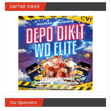
DAFTAR YUK69
Our Sponsers