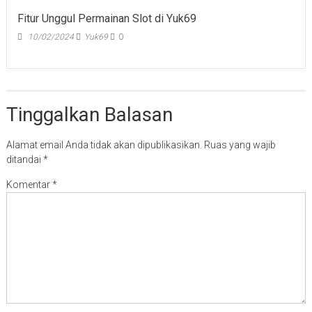
Fitur Unggul Permainan Slot di Yuk69
10/02/2024
Yuk69
0
Tinggalkan Balasan
Alamat email Anda tidak akan dipublikasikan.
Ruas yang wajib
ditandai
*
Komentar
*