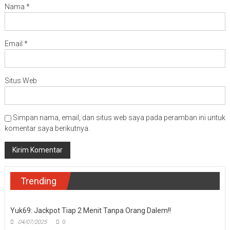
Nama
*
Email
*
Situs Web
Simpan nama, email, dan situs web saya pada peramban ini untuk
komentar saya berikutnya.
Trending
Yuk69: Jackpot Tiap 2 Menit Tanpa Orang Dalem!!
04/07/2025
0