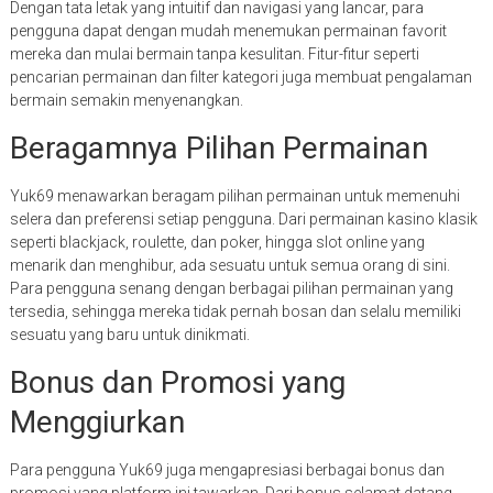
Dengan tata letak yang intuitif dan navigasi yang lancar, para
pengguna dapat dengan mudah menemukan permainan favorit
mereka dan mulai bermain tanpa kesulitan. Fitur-fitur seperti
pencarian permainan dan filter kategori juga membuat pengalaman
bermain semakin menyenangkan.
Beragamnya Pilihan Permainan
Yuk69 menawarkan beragam pilihan permainan untuk memenuhi
selera dan preferensi setiap pengguna. Dari permainan kasino klasik
seperti blackjack, roulette, dan poker, hingga slot online yang
menarik dan menghibur, ada sesuatu untuk semua orang di sini.
Para pengguna senang dengan berbagai pilihan permainan yang
tersedia, sehingga mereka tidak pernah bosan dan selalu memiliki
sesuatu yang baru untuk dinikmati.
Bonus dan Promosi yang
Menggiurkan
Para pengguna Yuk69 juga mengapresiasi berbagai bonus dan