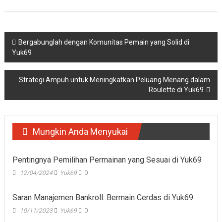
Navigasi
Bergabunglah dengan Komunitas Pemain yang Solid di
Yuk69
pos
Strategi Ampuh untuk Meningkatkan Peluang Menang dalam
Roulette di Yuk69
Mungkin Anda Menyukai
Pentingnya Pemilihan Permainan yang Sesuai di Yuk69
12/04/2024
Yuk69
0
Saran Manajemen Bankroll: Bermain Cerdas di Yuk69
10/11/2023
Yuk69
0